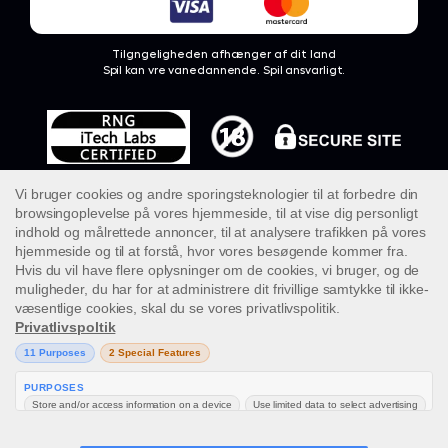
Bonuspolitik
Tilgngeligheden afhænger af dit land
Ansvarligt spil
Spil kan vre vanedannende. Spil ansvarligt.
FAQ
Kontakt os
Erklæring om informationssikkerhed
This site’s operations are regulated by the Malta Gaming Authority and
is operated by Skill On Net Limited, Office 1/5297 Level G, Quantum
House, 75, Abate Rigord Street, Ta’ Xbiex, XBX 1120, Malta, under the
gaming license issued by the Malta Gaming Authority (license number
MGA/CRP/171/2009/01) issued on 1 August 2018.
Gambling can be addictive, please play responsibly.
Please note that all game images and provider icons displayed on the