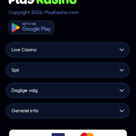
Copyright 2026, PlayKasino.com
Live Casino
Live Casino
Spil
Blackjack
populr
Roulette
Daglige valg
Ny
Baccarat
Daglige valg
Udvalgte
Live Show
Generel info
Velkomstbonus
Jackpots
Mobil Casino
Vilkr og betingelser
Megaways
Onlinekasino
Privatlivspolitik
Online spillemaskiner